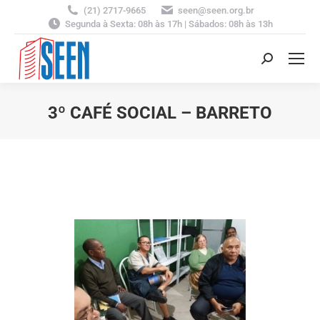
(21) 2717-9665
seen@seen.org.br
Segunda à Sexta: 08h às 17h | Sábados: 08h às 13h
Search:
3º CAFÉ SOCIAL – BARRETO
You are here: