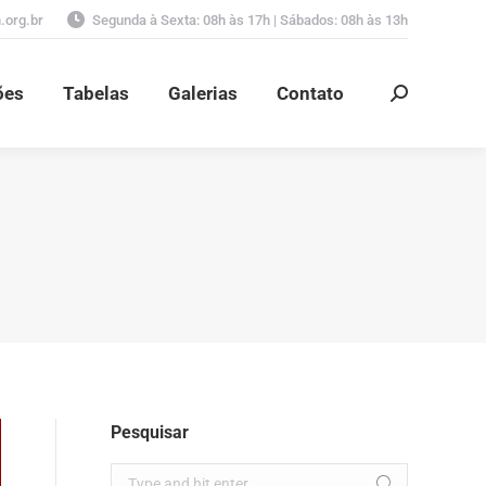
org.br
Segunda à Sexta: 08h às 17h | Sábados: 08h às 13h
ões
Tabelas
Galerias
Contato
Search:
ões
Tabelas
Galerias
Contato
Search:
Pesquisar
Search: