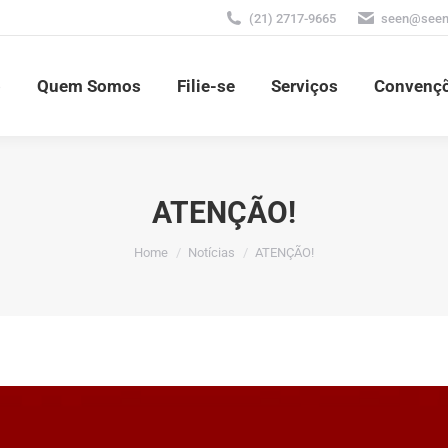
(21) 2717-9665
seen@seen.
io
Quem Somos
Filie-se
Serviços
Convenç
o
Quem Somos
Filie-se
Serviços
Convenç
ATENÇÃO!
You are here:
Home
Notícias
ATENÇÃO!