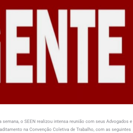
esta semana, o SEEN realizou intensa reunião com seus Advogados e
aditamento na Convenção Coletiva de Trabalho, com as seguintes