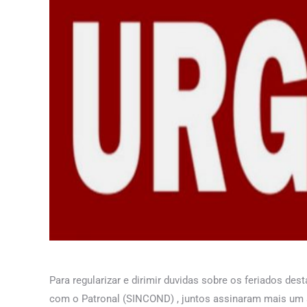
Para regularizar e dirimir duvidas sobre os feriados d
com o Patronal (SINCOND) , juntos assinaram mais um 