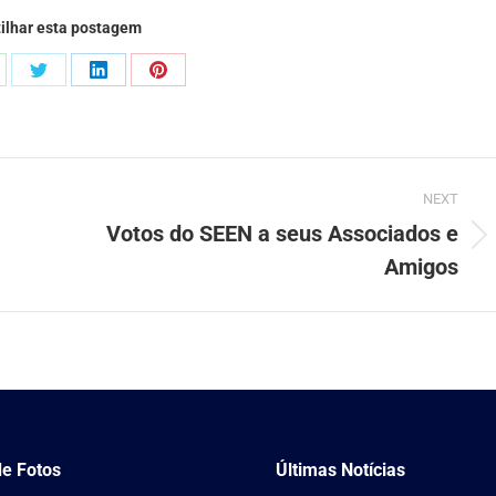
ilhar esta postagem
are
Share
Share
Share
on
on
on
atsApp
Twitter
LinkedIn
Pinterest
NEXT
Votos do SEEN a seus Associados e
Next
Amigos
post:
de Fotos
Últimas Notícias