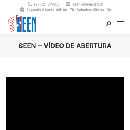
(21) 2717-9665
seen@seen.org.br
Segunda à Sexta: 08h às 17h | Sábados: 08h às 13h
Search:
SEEN – VÍDEO DE ABERTURA
You are here: